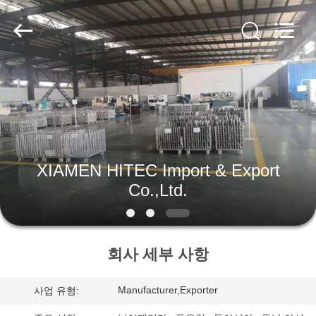
2018
-
2026
XIAMEN
HITEC
Import
&
Export
집
Co.,Ltd..
All
Rights
Reserved.
제
품
XIAMEN HITEC Import & Export
Co.,Ltd.
비
디
회사 세부 사항
오
Manufacturer,Exporter
사업 유형:
우