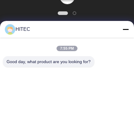
세
요
HITEC
사
모든
7:55 PM
이
차량 예비 품목
오토바이 피스톤 장비
트
Good day, what product are you looking for?
맵
오토바이 기관 블록
오토바이 엔진 부품
PRIVACY
오토바이 전송 부품
오토바이 드라이브부
들
POLICY
오토바이 장식용 악세
오토바이 예비 품목
사리