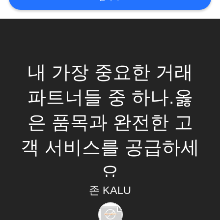
품
질
관
리
내 가장 중요한 거래
파트너들 중 하나.옳
인
용
은 품목과 완전한 고
문
객 서비스를 공급하세
을
요
요
구
존 KALU
하