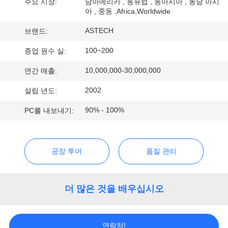
주요 시장:
남아메리카 , 동유럽 , 동아시아 , 동남 아시
아 , 중동 ,Africa,Worldwide
리
ASTECH
브랜드:
에
100~200
종업 원수 실:
대
10,000,000-30,000,000
연간 매출:
하
2002
설립 년도:
여
90% - 100%
PC를 내보내기:
공
장
공장 투어
품질 관리
여
더 많은 것을 배우십시오
행
연락처!