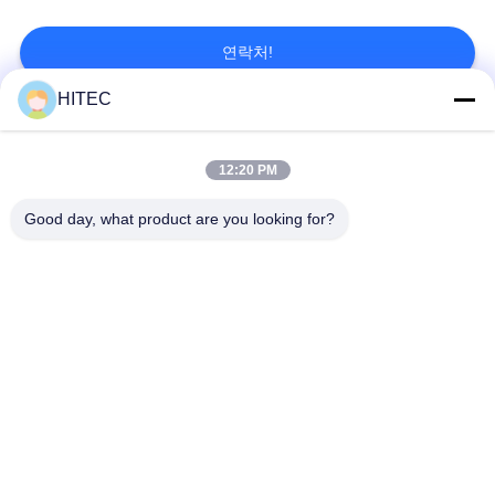
세
연락처!
요
HITEC
모든
사
12:20 PM
이
차량 예비 품목
오토바이 피스톤 장비
Good day, what product are you looking for?
트
맵
오토바이 기관 블록
오토바이 엔진 부품
PRIVACY
오토바이 전송 부품
오토바이 드라이브부
들
POLICY
오토바이 장식용 악세
오토바이 예비 품목
사리