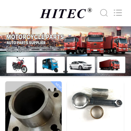
2018
-
2026
XIAMEN
HITEC
Import
&
Export
집
Co.,Ltd..
All
Rights
Reserved.
제
품
비
NEW
디
오
우