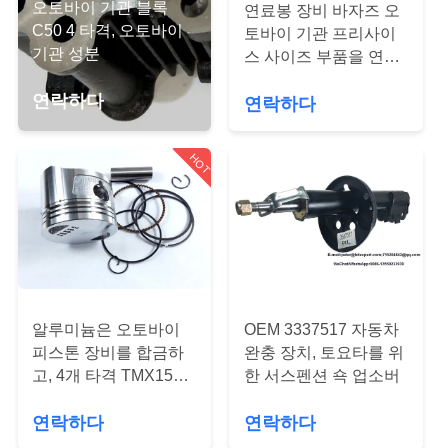
오토바이 기관 블록
연료봉 장비 바자즈 오
리
C50 4 타격, 오토바이
토바이 기관 프리사이
기관 성분
스 사이즈 부품을 연결
에
시키는 강철 소재
연락하다
연락하다
대
하
HOT
여
공
장
알루미늄은 오토바이
OEM 3337517 자동차
여
피스톤 장비를 합금하
완충 장치, 토요타를 위
행
고, 4개 타격 TMX155
한 서스펜션 쇽 업소버
ISO9001 증명서를 울
연락하다
연락하다
립니다