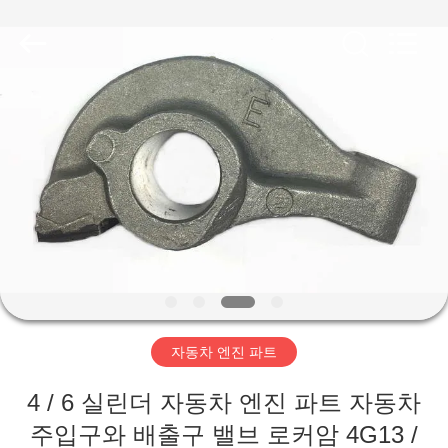
2018
-
2026
XIAMEN
HITEC
Import
&
Export
집
Co.,Ltd..
All
Rights
Reserved.
제
품
비
디
자동차 엔진 파트
오
4 / 6 실린더 자동차 엔진 파트 자동차
주입구와 배출구 밸브 로커암 4G13 /
우