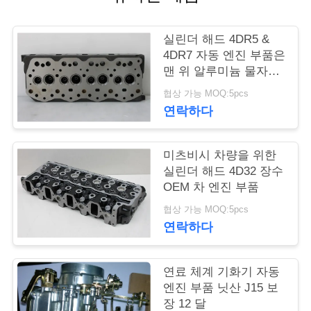
품
질
실린더 해드 4DR5 &
관
4DR7 자동 엔진 부품은
맨 위 알루미늄 물자만
리
드러냅니다
협상 가능 MOQ:5pcs
연락하다
인
미츠비시 차량을 위한
용
실린더 해드 4D32 장수
문
OEM 차 엔진 부품
협상 가능 MOQ:5pcs
을
연락하다
요
구
연료 체계 기화기 자동
엔진 부품 닛산 J15 보
하
장 12 달