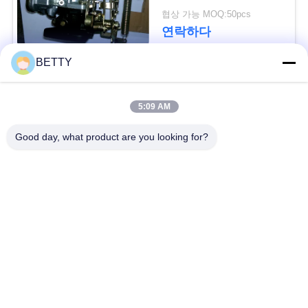
세
협상 가능 MOQ:50pcs
연락하다
요
BETTY
사
모든
5:09 AM
이
차량 예비 품목
오토바이 피스톤 장비
Good day, what product are you looking for?
트
맵
오토바이 기관 블록
오토바이 엔진 부품
PRIVACY
오토바이 전송 부품
오토바이 드라이브부
들
POLICY
오토바이 장식용 악세
오토바이 예비 품목
사리