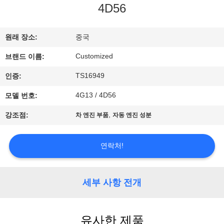
4D56
리
에
원래 장소:
중국
대
Customized
브랜드 이름:
하
TS16949
인증:
여
4G13 / 4D56
모델 번호:
,
강조점:
차 엔진 부품
자동 엔진 성분
공
연락처!
장
여
세부 사항 전개
행
유사한 제품