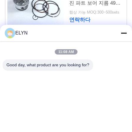
진 파트 보어 지름 49
세
밀리미터
협상 가능 MOQ:300~500sets
요
연락하다
ELYN
사
모든
이
11:08 AM
트
차량 예비 품목
오토바이 피스톤 장비
Good day, what product are you looking for?
맵
오토바이 기관 블록
오토바이 엔진 부품
PRIVACY
오토바이 전송 부품
POLICY
오토바이 드라이브부
들
오토바이 장식용 악세
오토바이 예비 품목
사리