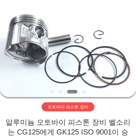
2018
-
2026
XIAMEN
HITEC
Import
&
Export
집
Co.,Ltd..
All
Rights
Reserved.
제
품
비
디
오토바이 피스톤 장비
오
알루미늄 오토바이 피스톤 장비 벨소리
는 CG125에게 GK125 ISO 9001이 승
우