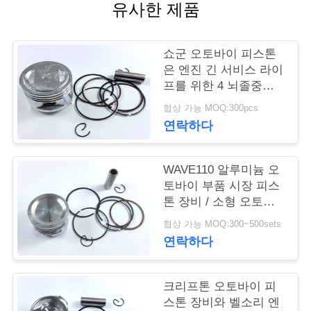
품
유사한 제품
질
관
쇼군 오토바이 피스톤
은 엔진 긴 서비스 라이
리
프를 위한 4 뇌졸중을
장비를 달고 울립니다
협상 가능 MOQ:300pcs
연락하다
인
용
WAVE110 알루미늄 오
문
토바이 부품 시장 피스
톤 장비 / 소형 오토바
을
이 엔진 파트
협상 가능 MOQ:300~500sets
요
연락하다
구
크리프톤 오토바이 피
하
스톤 장비와 벨소리 엔