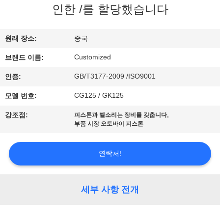
인한 /를 할당했습니다
리
에
원래 장소:
중국
대
Customized
브랜드 이름:
하
GB/T3177-2009 /ISO9001
인증:
여
CG125 / GK125
모델 번호:
,
강조점:
피스톤과 벨소리는 장비를 갖춥니다
공
부품 시장 오토바이 피스톤
장
연락처!
여
행
세부 사항 전개