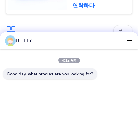
된 H1699를 패드를 댑
세
연락하다
니다
요
모든
사
BETTY
차량 예비 품목
오토바이 피스톤 장비
이
4:12 AM
트
오토바이 기관 블록
오토바이 엔진 부품
Good day, what product are you looking for?
맵
오토바이 전송 부품
오토바이 드라이브부
들
PRIVACY
POLICY
오토바이 장식용 악세
오토바이 예비 품목
사리