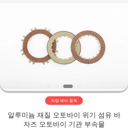
2018
-
2026
XIAMEN
HITEC
Import
&
Export
집
Co.,Ltd..
All
Rights
Reserved.
제
품
비
디
차량 예비 품목
오
알루미늄 재질 오토바이 위기 섬유 바
자즈 오토바이 기관 부속물
우