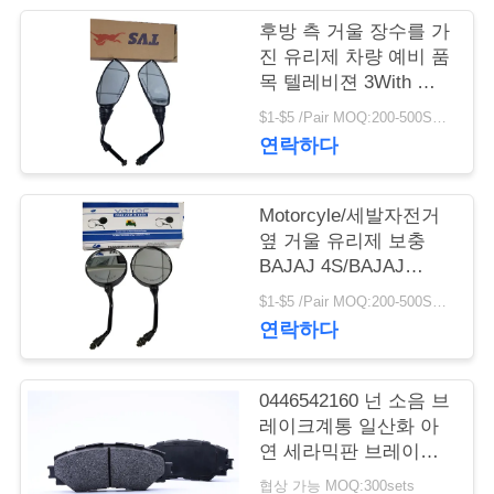
품
후방 측 거울 장수를 가
질
진 유리제 차량 예비 품
목 텔레비젼 3With 텔
관
레비젼 임금
$1-$5 /Pair MOQ:200-500SETS
리
연락하다
인
Motorcyle/세발자전거
옆 거울 유리제 보충
용
BAJAJ 4S/BAJAJ
3With BAJAJ205 검정
문
$1-$5 /Pair MOQ:200-500SETS
연락하다
을
요
0446542160 넌 소음 브
구
레이크계통 일산화 아
연 세라믹판 브레이크
하
는 빨갛거나 주문 제작
협상 가능 MOQ:300sets