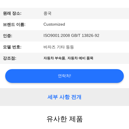
리
원래 장소:
중국
에
Customized
브랜드 이름:
대
ISO9001:2008 GB/T 13826-92
인증:
하
모델 번호:
바자즈 기타 등등
여
,
강조점:
자동차 부속품
자동차 예비 품목
공
연락처!
장
여
세부 사항 전개
행
유사한 제품