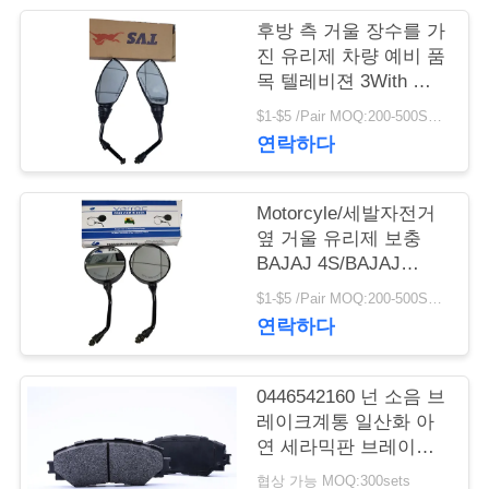
품
후방 측 거울 장수를 가
질
진 유리제 차량 예비 품
목 텔레비젼 3With 텔
관
레비젼 임금
$1-$5 /Pair MOQ:200-500SETS
리
연락하다
인
Motorcyle/세발자전거
옆 거울 유리제 보충
용
BAJAJ 4S/BAJAJ
3With BAJAJ205 검정
문
$1-$5 /Pair MOQ:200-500SETS
연락하다
을
요
0446542160 넌 소음 브
구
레이크계통 일산화 아
연 세라믹판 브레이크
하
는 빨갛거나 주문 제작
협상 가능 MOQ:300sets