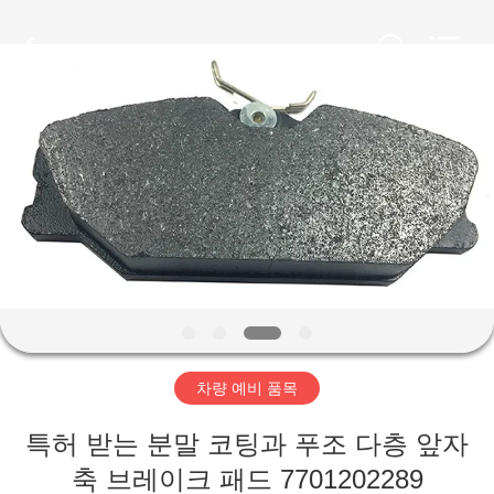
2018
-
2026
XIAMEN
HITEC
Import
&
Export
집
Co.,Ltd..
All
Rights
Reserved.
제
품
비
디
차량 예비 품목
오
특허 받는 분말 코팅과 푸조 다층 앞자
축 브레이크 패드 7701202289
우