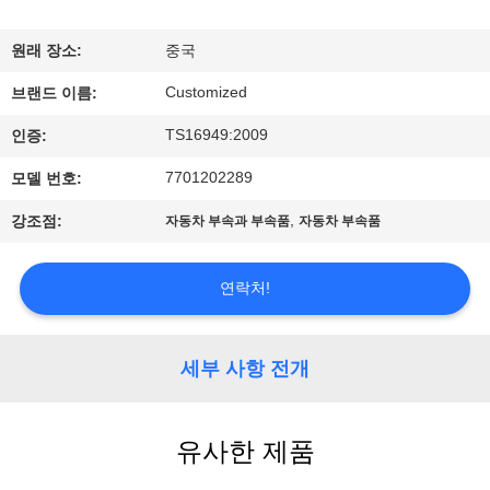
리
원래 장소:
중국
에
Customized
브랜드 이름:
대
TS16949:2009
인증:
하
7701202289
모델 번호:
여
,
강조점:
자동차 부속과 부속품
자동차 부속품
공
연락처!
장
여
세부 사항 전개
행
유사한 제품