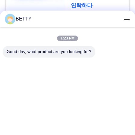
된 H1699를 패드를 댑
세
연락하다
니다
요
BETTY
모든
사
1:23 PM
차량 예비 품목
오토바이 피스톤 장비
이
Good day, what product are you looking for?
트
오토바이 기관 블록
오토바이 엔진 부품
맵
오토바이 전송 부품
오토바이 드라이브부
들
PRIVACY
POLICY
오토바이 장식용 악세
오토바이 예비 품목
사리