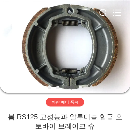
2018
-
2026
XIAMEN
HITEC
Import
&
Export
집
Co.,Ltd..
All
Rights
Reserved.
제
품
비
디
차량 예비 품목
오
봄 RS125 고성능과 알루미늄 합금 오
토바이 브레이크 슈
우