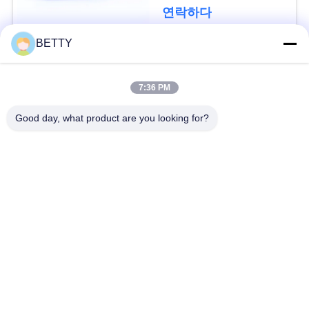
된 H1699를 패드를 댑
세
연락하다
니다
요
BETTY
모든
사
7:36 PM
차량 예비 품목
오토바이 피스톤 장비
이
Good day, what product are you looking for?
트
오토바이 기관 블록
오토바이 엔진 부품
맵
오토바이 전송 부품
오토바이 드라이브부
들
PRIVACY
POLICY
오토바이 장식용 악세
오토바이 예비 품목
사리