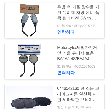
품
후방 측 거울 장수를 가
질
진 유리제 차량 예비 품
목 텔레비젼 3With 텔
관
레비젼 임금
$1-$5 /Pair MOQ:200-500SETS
리
연락하다
인
Motorcyle/세발자전거
옆 거울 유리제 보충
용
BAJAJ 4S/BAJAJ
3With BAJAJ205 검정
문
$1-$5 /Pair MOQ:200-500SETS
연락하다
을
요
0446542160 넌 소음 브
구
레이크계통 일산화 아
연 세라믹판 브레이크
하
는 빨갛거나 주문 제작
협상 가능 MOQ:300sets