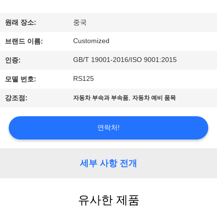
리
원래 장소:
중국
에
Customized
브랜드 이름:
대
GB/T 19001-2016/ISO 9001:2015
인증:
하
RS125
모델 번호:
여
,
강조점:
자동차 부속과 부속품
자동차 예비 품목
공
연락처!
장
여
세부 사항 전개
행
유사한 제품