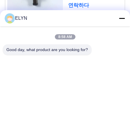
세
연락하다
요
ELYN
모든
사
8:58 AM
차량 예비 품목
오토바이 피스톤 장비
이
Good day, what product are you looking for?
트
오토바이 기관 블록
오토바이 엔진 부품
맵
오토바이 전송 부품
오토바이 드라이브부
들
PRIVACY
POLICY
오토바이 장식용 악세
오토바이 예비 품목
사리