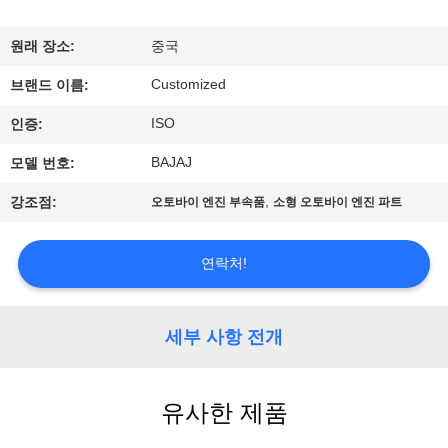
리
원래 장소:
중국
에
Customized
브랜드 이름:
대
ISO
인증:
하
BAJAJ
모델 번호:
여
,
강조점:
오토바이 엔진 부속품
소형 오토바이 엔진 파트
공
연락처!
장
여
세부 사항 전개
행
유사한 제품