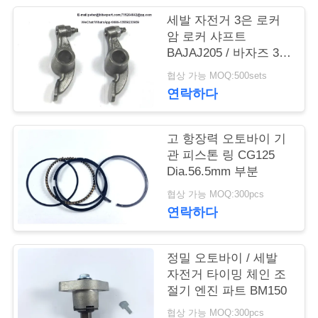
품
세발 자전거 3은 로커
질
암 로커 샤프트
BAJAJ205 / 바자즈 3W
관
흑색 컬러를 움직입니
협상 가능 MOQ:500sets
리
다
연락하다
인
고 항장력 오토바이 기
관 피스톤 링 CG125
용
Dia.56.5mm 부분
문
협상 가능 MOQ:300pcs
연락하다
을
요
정밀 오토바이 / 세발
구
자전거 타이밍 체인 조
절기 엔진 파트 BM150
하
협상 가능 MOQ:300pcs