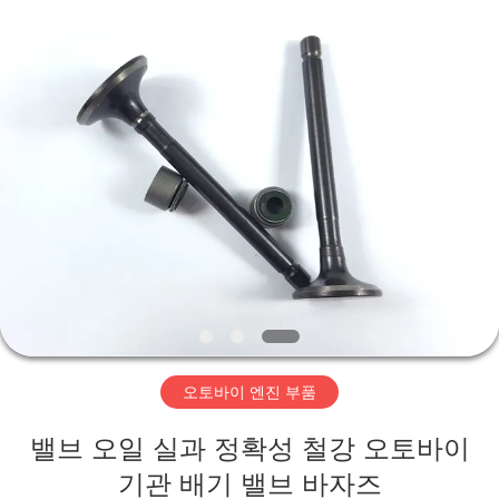
2018
-
2026
XIAMEN
HITEC
Import
&
Export
집
Co.,Ltd..
All
Rights
Reserved.
제
품
비
디
오토바이 엔진 부품
오
밸브 오일 실과 정확성 철강 오토바이
기관 배기 밸브 바자즈
우