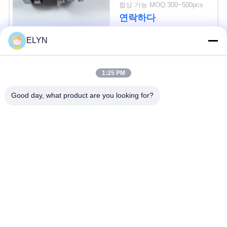
들
협상 가능 MOQ:300~500pcs
세
연락하다
요
ELYN
모든
사
1:25 PM
이
차량 예비 품목
오토바이 피스톤 장비
Good day, what product are you looking for?
트
오토바이 기관 블록
오토바이 엔진 부품
맵
오토바이 전송 부품
PRIVACY
오토바이 드라이브부
들
POLICY
오토바이 장식용 악세
오토바이 예비 품목
사리