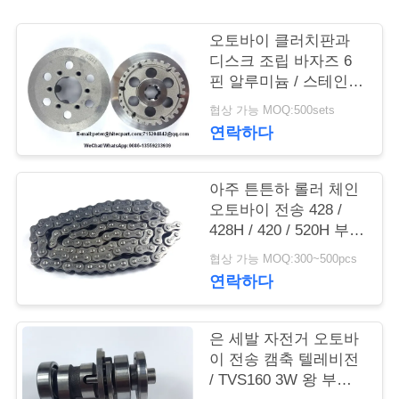
품
질
오토바이 클러치판과
디스크 조립 바자즈 6
관
핀 알루미늄 / 스테인레
스 스틸 소재
리
협상 가능 MOQ:500sets
연락하다
인
아주 튼튼하 롤러 체인
용
오토바이 전송 428 /
428H / 420 / 520H 부품
문
들은 타이핑합니다
협상 가능 MOQ:300~500pcs
을
연락하다
요
은 세발 자전거 오토바
구
이 전송 캠축 텔레비전
하
/ TVS160 3W 왕 부품