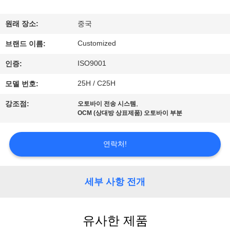
리
원래 장소:
중국
에
Customized
브랜드 이름:
대
ISO9001
인증:
하
25H / C25H
모델 번호:
여
,
강조점:
오토바이 전송 시스템
OCM (상대방 상표제품) 오토바이 부분
공
연락처!
장
여
세부 사항 전개
행
유사한 제품