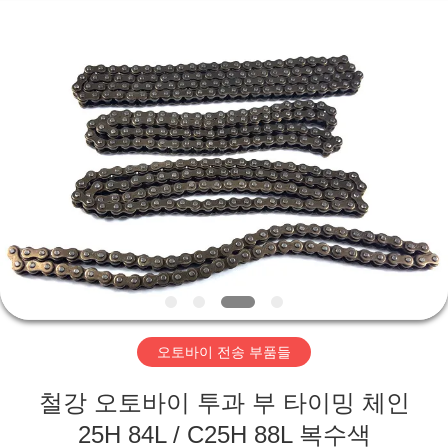
2018
-
2026
XIAMEN
HITEC
Import
&
Export
집
Co.,Ltd..
All
Rights
Reserved.
제
품
비
디
오토바이 전송 부품들
오
철강 오토바이 투과 부 타이밍 체인
25H 84L / C25H 88L 복수색
우