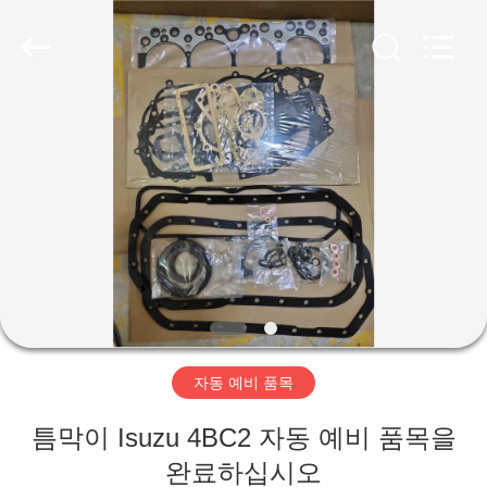
2018
-
2026
XIAMEN
HITEC
Import
&
Export
집
Co.,Ltd..
All
Rights
Reserved.
제
품
비
디
자동 예비 품목
오
틈막이 Isuzu 4BC2 자동 예비 품목을
완료하십시오
우