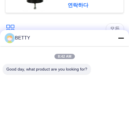
세
연락하다
요
모든
사
BETTY
차량 예비 품목
오토바이 피스톤 장비
이
8:42 AM
트
오토바이 기관 블록
오토바이 엔진 부품
Good day, what product are you looking for?
맵
오토바이 전송 부품
오토바이 드라이브부
들
PRIVACY
POLICY
오토바이 장식용 악세
오토바이 예비 품목
사리