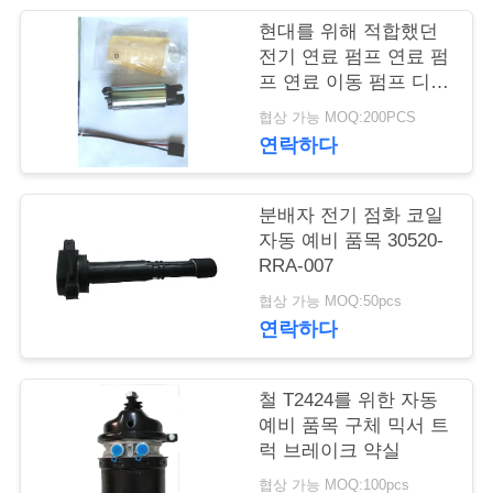
품
현대를 위해 적합했던
질
전기 연료 펌프 연료 펌
프 연료 이동 펌프 디젤
관
연료 Pump31111-22000
협상 가능 MOQ:200PCS
리
연락하다
인
분배자 전기 점화 코일
자동 예비 품목 30520-
용
RRA-007
문
협상 가능 MOQ:50pcs
연락하다
을
요
철 T2424를 위한 자동
구
예비 품목 구체 믹서 트
럭 브레이크 약실
하
협상 가능 MOQ:100pcs