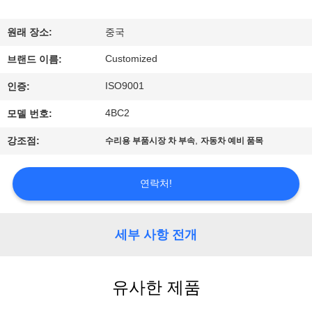
리
원래 장소:
중국
에
Customized
브랜드 이름:
대
ISO9001
인증:
하
4BC2
모델 번호:
여
,
강조점:
수리용 부품시장 차 부속
자동차 예비 품목
공
연락처!
장
여
세부 사항 전개
행
유사한 제품