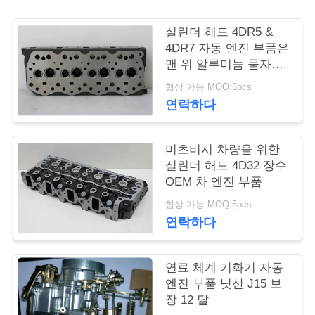
품
질
실린더 해드 4DR5 &
4DR7 자동 엔진 부품은
관
맨 위 알루미늄 물자만
드러냅니다
리
협상 가능 MOQ:5pcs
연락하다
인
미츠비시 차량을 위한
용
실린더 해드 4D32 장수
OEM 차 엔진 부품
문
협상 가능 MOQ:5pcs
을
연락하다
요
연료 체계 기화기 자동
구
엔진 부품 닛산 J15 보
하
장 12 달