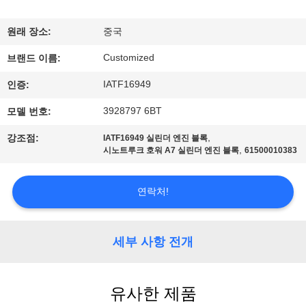
리
원래 장소:
중국
에
Customized
브랜드 이름:
대
IATF16949
인증:
하
3928797 6BT
모델 번호:
여
,
강조점:
IATF16949 실린더 엔진 블록
,
시노트루크 호워 A7 실린더 엔진 블록
61500010383
공
연락처!
장
여
세부 사항 전개
행
유사한 제품