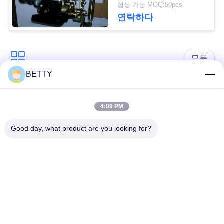
협상 가능 MOQ:50pcs
세
연락하다
요
모든
사
BETTY
이
차량 예비 품목
오토바이 피스톤 장비
트
4:09 PM
오토바이 기관 블록
오토바이 엔진 부품
맵
Good day, what product are you looking for?
오토바이 전송 부품
PRIVACY
오토바이 드라이브부
들
POLICY
오토바이 장식용 악세
오토바이 예비 품목
사리