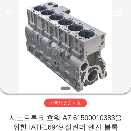
2018
-
2026
XIAMEN
HITEC
Import
&
Export
집
Co.,Ltd..
All
Rights
Reserved.
제
품
비
디
자동차 엔진 파트
오
시노트루크 호워 A7 61500010383을
위한 IATF16949 실린더 엔진 블록
우