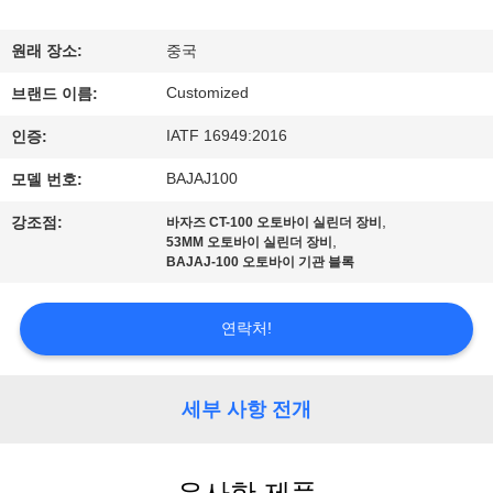
리
원래 장소:
중국
에
Customized
브랜드 이름:
대
IATF 16949:2016
인증:
하
BAJAJ100
모델 번호:
여
,
강조점:
바자즈 CT-100 오토바이 실린더 장비
,
53MM 오토바이 실린더 장비
BAJAJ-100 오토바이 기관 블록
공
장
연락처!
여
세부 사항 전개
행
유사한 제품