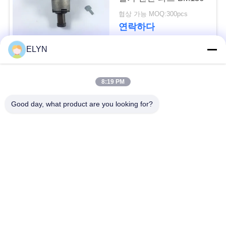
세
협상 가능 MOQ:300pcs
연락하다
요
ELYN
사
모든
8:19 PM
이
차량 예비 품목
오토바이 피스톤 장비
트
Good day, what product are you looking for?
맵
오토바이 기관 블록
오토바이 엔진 부품
PRIVACY
오토바이 전송 부품
오토바이 드라이브부
들
POLICY
오토바이 장식용 악세
오토바이 예비 품목
사리