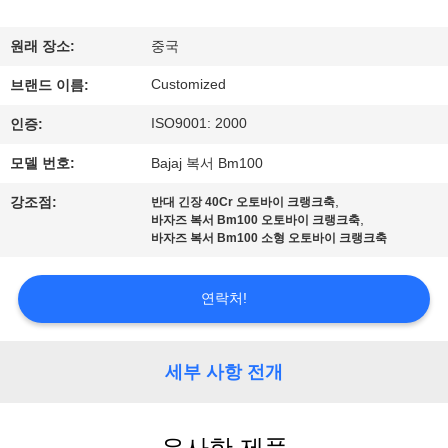
리
원래 장소:
중국
에
Customized
브랜드 이름:
대
ISO9001: 2000
인증:
하
모델 번호:
Bajaj 복서 Bm100
여
,
강조점:
반대 긴장 40Cr 오토바이 크랭크축
,
바자즈 복서 Bm100 오토바이 크랭크축
바자즈 복서 Bm100 소형 오토바이 크랭크축
공
장
연락처!
여
세부 사항 전개
행
유사한 제품