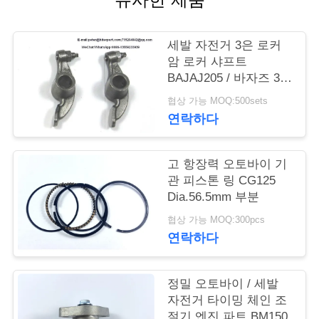
품
질
세발 자전거 3은 로커
관
암 로커 샤프트
BAJAJ205 / 바자즈 3W
리
흑색 컬러를 움직입니
협상 가능 MOQ:500sets
다
연락하다
인
용
고 항장력 오토바이 기
관 피스톤 링 CG125
문
Dia.56.5mm 부분
을
협상 가능 MOQ:300pcs
연락하다
요
구
정밀 오토바이 / 세발
자전거 타이밍 체인 조
하
절기 엔진 파트 BM150