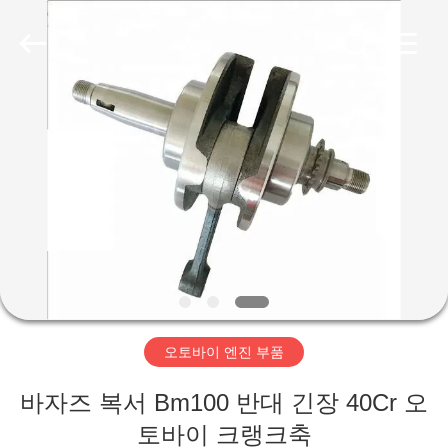
2018
-
2026
XIAMEN
HITEC
Import
&
Export
집
Co.,Ltd..
All
Rights
Reserved.
제
품
비
디
오토바이 엔진 부품
오
바자즈 복서 Bm100 반대 긴장 40Cr 오
토바이 크랭크축
우