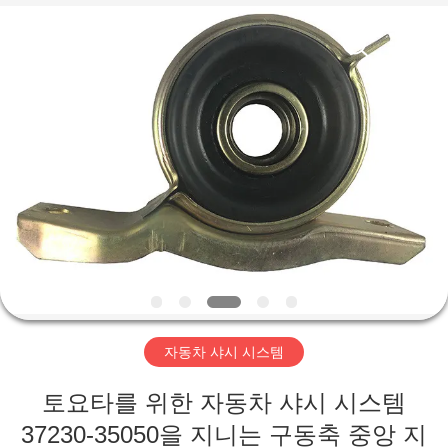
2018
-
2026
XIAMEN
HITEC
Import
&
Export
집
Co.,Ltd..
All
Rights
Reserved.
제
품
비
디
자동차 샤시 시스템
오
토요타를 위한 자동차 샤시 시스템
37230-35050을 지니는 구동축 중앙 지
우