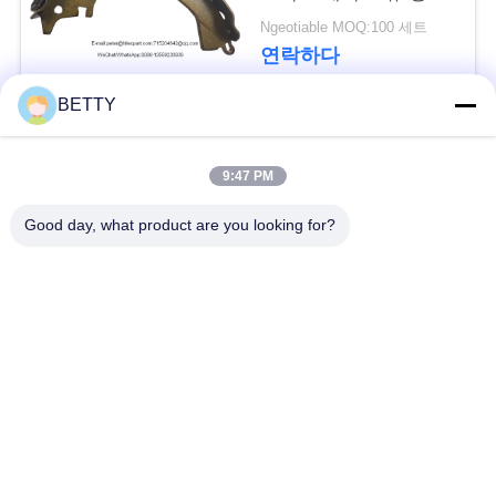
간 수명 범위
세
Ngeotiable MOQ:100 세트
연락하다
요
BETTY
사
모든
9:47 PM
이
차량 예비 품목
오토바이 피스톤 장비
Good day, what product are you looking for?
트
맵
오토바이 기관 블록
오토바이 엔진 부품
PRIVACY
오토바이 전송 부품
오토바이 드라이브부
들
POLICY
오토바이 장식용 악세
오토바이 예비 품목
사리