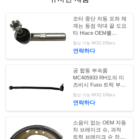
품
질
조타 중단 자동 포좌 체
관
계는 동점 막대 끝 도요
타 Hiace OEM를
리
45046-29456 분해합니
협상 가능 MOQ:100pcs
다
연락하다
인
용
공 합동 부속품
MC405933 RH도의 미
문
츠비시 Fuso 트럭 부속
FM515 끌기 연결
을
협상 가능 MOQ:100pcs
연락하다
요
구
소음이 없는 OEM 자동
차 브레이크 슈, 과적
하
트럭 브레이크 슈 장기