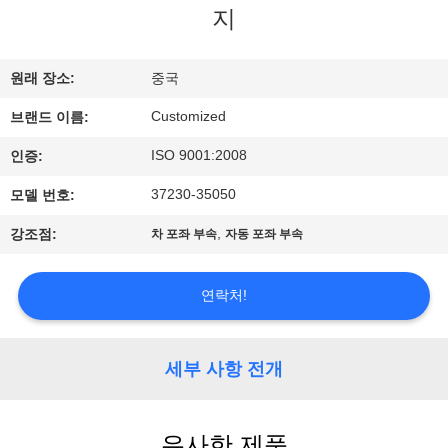
지
리
에
원래 장소:
중국
대
Customized
브랜드 이름:
하
ISO 9001:2008
인증:
여
37230-35050
모델 번호:
,
강조점:
차 포좌 부속
자동 포좌 부속
공
장
연락처!
여
세부 사항 전개
행
유사한 제품