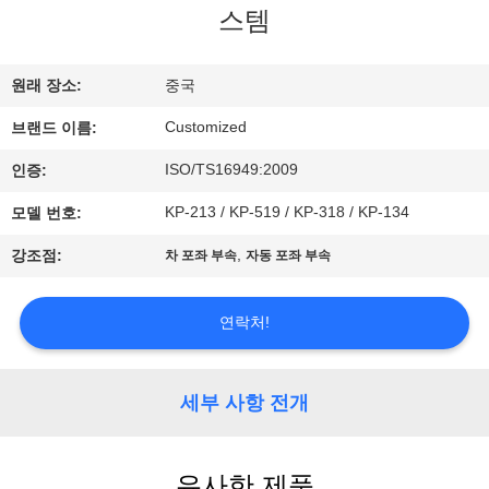
스템
리
에
원래 장소:
중국
대
Customized
브랜드 이름:
하
ISO/TS16949:2009
인증:
여
KP-213 / KP-519 / KP-318 / KP-134
모델 번호:
,
강조점:
차 포좌 부속
자동 포좌 부속
공
장
연락처!
여
세부 사항 전개
행
유사한 제품