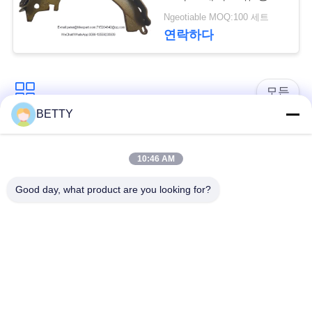
간 수명 범위
세
Ngeotiable MOQ:100 세트
연락하다
요
사
모든
BETTY
이
차량 예비 품목
오토바이 피스톤 장비
트
10:46 AM
맵
오토바이 기관 블록
오토바이 엔진 부품
Good day, what product are you looking for?
PRIVACY
오토바이 전송 부품
오토바이 드라이브부
들
POLICY
오토바이 장식용 악세
오토바이 예비 품목
사리