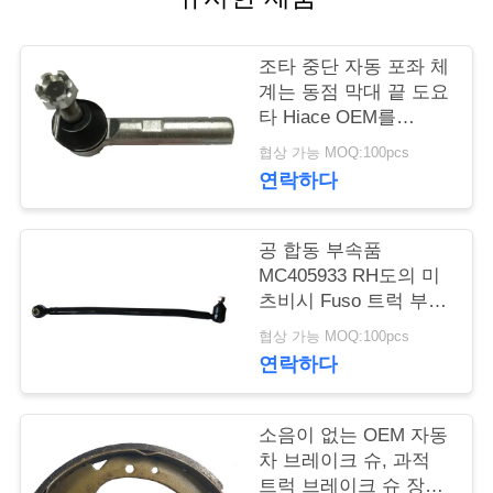
품
질
조타 중단 자동 포좌 체
관
계는 동점 막대 끝 도요
타 Hiace OEM를
리
45046-29456 분해합니
협상 가능 MOQ:100pcs
다
연락하다
인
용
공 합동 부속품
MC405933 RH도의 미
문
츠비시 Fuso 트럭 부속
FM515 끌기 연결
을
협상 가능 MOQ:100pcs
연락하다
요
구
소음이 없는 OEM 자동
차 브레이크 슈, 과적
하
트럭 브레이크 슈 장기