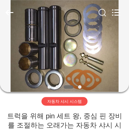
2018
-
2026
XIAMEN
HITEC
Import
&
Export
집
Co.,Ltd..
All
Rights
Reserved.
제
품
비
디
자동차 샤시 시스템
오
트럭을 위해 pin 세트 왕, 중심 핀 장비
를 조절하는 오래가는 자동차 샤시 시
우